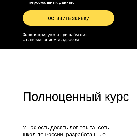
персональных данных
оставить заявку
Зарегистрируем и пришлём смс
с напоминанием и адресом.
Отправляя заявку, ты соглашаешься
с условиями обработки
Полноценный курс
персональных данных
У нас есть десять лет опыта, сеть
школ по России, разработанные